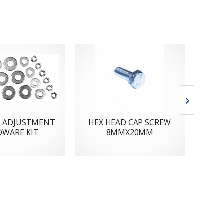
 ADJUSTMENT
HEX HEAD CAP SCREW
HE
DWARE KIT
8MMX20MM