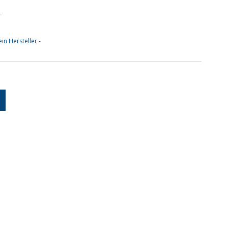
4
ein Hersteller -