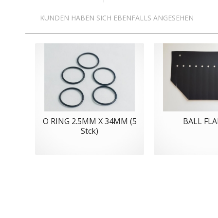
KUNDEN HABEN SICH EBENFALLS ANGESEHEN
O RING 2.5MM X 34MM (5
BALL FLA
Stck)