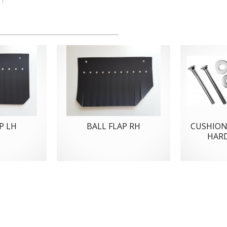
P LH
BALL FLAP RH
CUSHION
HAR